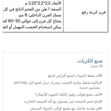
الأبعاد: 2.2*2.2*2.22 م
السعة: 1 طن من الفحم الناتج في كل مرة، يحتاج إلى 8-10 ساعات لكل عملية، يشمل فرنَين، ورافعة رفع
فرن كربنة رفع
سمك الفرن الداخلي: 8 مم
يحتاج كل فرن إلى حوالي 50-80 كجم من مصدر التدفئة
يمكن استخدام الخشب المهمل أو الفحم
صنع الكريات
26 عنصرًا
آلة ضغط الحبيبات لصنع أقراص الملح
ماكينة ضغط نشارة الخشب بمحرك ديزل لصنع كتل pini kay
بتصاميم جديدة
كيف تصنع قوالب وقود الكتلة الحيوية للأعمال؟
إنتاج فحم الشيشة غير مسبوق مع آلة الشيشة التجارية
قم بتغذية نجاحك مع مصنع قوالب الشواء المزدهر