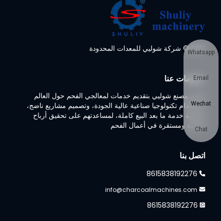
2021 © شركة شوليي للمعدات المحدودة
Whatsapp
معلومات عنا
Email
تلتزم مصنع شوليي بتقديم خدمات لمعالجي الفحم حول العالم
Wechat
باستخدام تكنولوجيا صناعية عالية الجودة، وتصميم مشاريع ناضج،
وعملية خدمة ما بعد البيع كاملة، لمساعدتهم على تحقيق أرباح
ضخمة ومستقرة في أعمال الفحم
Chat
اتصل بنا
8615838192276
info@charcoalmachines.com
8615838192276