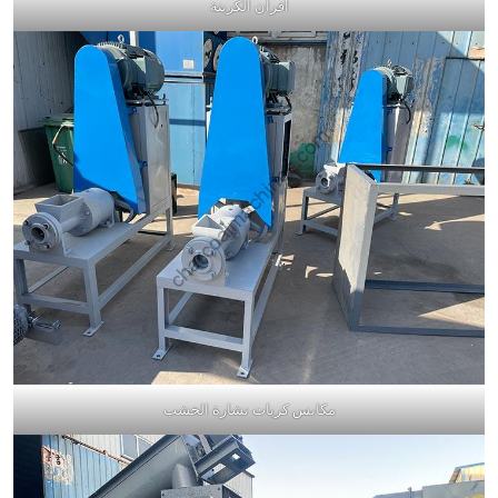
أفران الكربنة
مكابس كريات نشارة الخشب