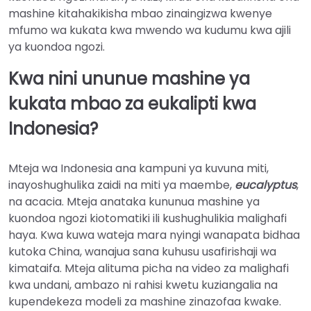
mashine kitahakikisha mbao zinaingizwa kwenye
mfumo wa kukata kwa mwendo wa kudumu kwa ajili
ya kuondoa ngozi.
Kwa nini ununue mashine ya
kukata mbao za eukalipti kwa
Indonesia?
Mteja wa Indonesia ana kampuni ya kuvuna miti,
inayoshughulika zaidi na miti ya maembe,
eucalyptus
,
na acacia. Mteja anataka kununua mashine ya
kuondoa ngozi kiotomatiki ili kushughulikia malighafi
haya. Kwa kuwa wateja mara nyingi wanapata bidhaa
kutoka China, wanajua sana kuhusu usafirishaji wa
kimataifa. Mteja alituma picha na video za malighafi
kwa undani, ambazo ni rahisi kwetu kuziangalia na
kupendekeza modeli za mashine zinazofaa kwake.