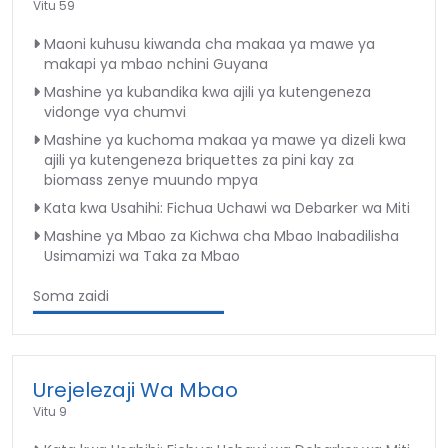
Vitu 59
Maoni kuhusu kiwanda cha makaa ya mawe ya
makapi ya mbao nchini Guyana
Mashine ya kubandika kwa ajili ya kutengeneza
vidonge vya chumvi
Mashine ya kuchoma makaa ya mawe ya dizeli kwa
ajili ya kutengeneza briquettes za pini kay za
biomass zenye muundo mpya
Kata kwa Usahihi: Fichua Uchawi wa Debarker wa Miti
Mashine ya Mbao za Kichwa cha Mbao Inabadilisha
Usimamizi wa Taka za Mbao
Soma zaidi
Urejelezaji Wa Mbao
Vitu 9