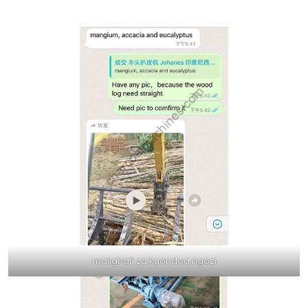
malighafi za kuondoa ngozi