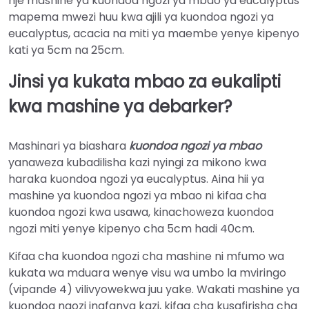
nje mashine ya kuondoa ngozi ya mbao ya eucalyptus
mapema mwezi huu kwa ajili ya kuondoa ngozi ya
eucalyptus, acacia na miti ya maembe yenye kipenyo
kati ya 5cm na 25cm.
Jinsi ya kukata mbao za eukalipti
kwa mashine ya debarker?
Mashinari ya biashara
kuondoa ngozi ya mbao
yanaweza kubadilisha kazi nyingi za mikono kwa
haraka kuondoa ngozi ya eucalyptus. Aina hii ya
mashine ya kuondoa ngozi ya mbao ni kifaa cha
kuondoa ngozi kwa usawa, kinachoweza kuondoa
ngozi miti yenye kipenyo cha 5cm hadi 40cm.
Kifaa cha kuondoa ngozi cha mashine ni mfumo wa
kukata wa mduara wenye visu wa umbo la mviringo
(vipande 4) vilivyowekwa juu yake. Wakati mashine ya
kuondoa ngozi inafanya kazi, kifaa cha kusafirisha cha