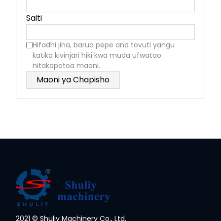
Saiti
Hifadhi jina, barua pepe and tovuti yangu
katika kivinjari hiki kwa muda ufwatao
nitakapotoa maoni.
2021 © Shuliy Machinery Co., Ltd.