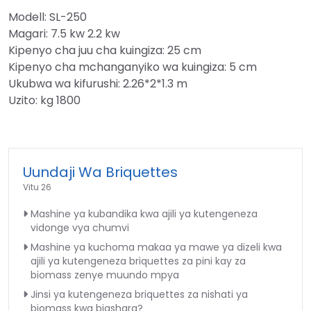
Modell: SL-250
Magari: 7.5 kw 2.2 kw
Kipenyo cha juu cha kuingiza: 25 cm
Kipenyo cha mchanganyiko wa kuingiza: 5 cm
Ukubwa wa kifurushi: 2.26*2*1.3 m
Uzito: kg 1800
Uundaji Wa Briquettes
Vitu 26
Mashine ya kubandika kwa ajili ya kutengeneza
vidonge vya chumvi
Mashine ya kuchoma makaa ya mawe ya dizeli kwa
ajili ya kutengeneza briquettes za pini kay za
biomass zenye muundo mpya
Jinsi ya kutengeneza briquettes za nishati ya
biomass kwa biashara?