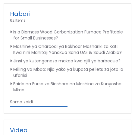
Habari
62 Items
Is a Biomass Wood Carbonization Furnace Profitable
for Small Businesses?
Mashine ya Charcoal ya Bakhoor Mashariki za Kati:
Kwa nini Mahitaji Yanakua Sana UAE & Saudi Arabia?
Jinsi ya kutengeneza makaa kwa ajili ya barbecue?
Milling ya Mbao: Njia yako ya kupata pellets za joto la
ufanisi
Faida na Fursa za Biashara na Mashine za Kunyosha
Mkaa
Soma zaidi
Video