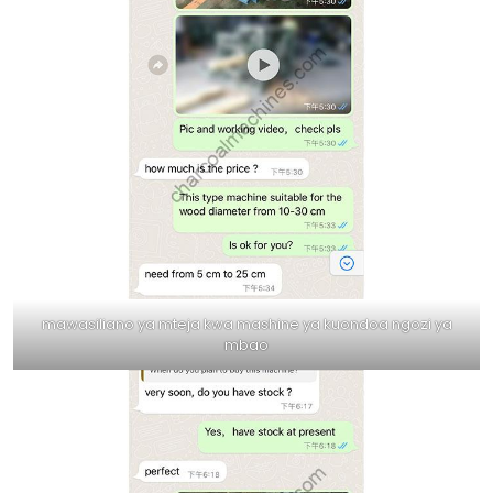
mawasiliano ya mteja kwa mashine ya kuondoa ngozi ya
mbao