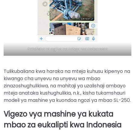
thibitisho la agizo na mteja wa Indonesia
Tulikubaliana kwa haraka na mteja kuhusu kipenyo na
kiwango cha unyevu na unyevu wa mbao
zinazoshughulikiwa, na mahitaji ya uzalishaji ambayo
mteja anataka kushughulikia, n.k., kisha tukamshauri
modeli ya mashine ya kuondoa ngozi ya mbao SL-250.
Vigezo vya mashine ya kukata
mbao za eukalipti kwa Indonesia