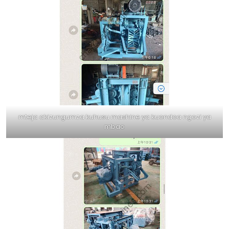
mteja akizungumza kuhusu mashine ya kuondoa ngozi ya
mbao