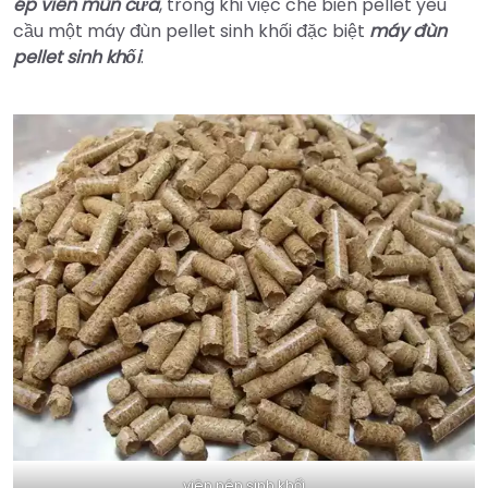
ép viên mùn cưa
, trong khi việc chế biến pellet yêu
cầu một máy đùn pellet sinh khối đặc biệt
máy đùn
pellet sinh khối
.
viên nén sinh khối