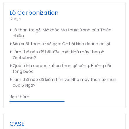
Lò Carbonization
12 Mục
Lò than tre gỗ: Mở khóa Ma thuật Xanh của Thiên
nhiên
Sản xuất than từ vỏ gạo: Cơ hội kinh doanh có lợi
Làm thế nào để bắt đầu một Nhà máy than ở
Zimbabwe?
Quá trình carbonization than gỗ cứng: Hướng dẫn
từng bước
Làm thế nào để kiếm tiền với Nhà máy than từ mùn
cưa ở Nga?
đọc thêm
CASE