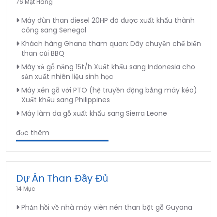
76 Mặt Hàng
Máy đùn than diesel 20HP đã được xuất khẩu thành
công sang Senegal
Khách hàng Ghana tham quan: Dây chuyền chế biến
than củi BBQ
Máy xả gỗ nặng 15t/h Xuất khẩu sang Indonesia cho
sản xuất nhiên liệu sinh học
Máy xén gỗ với PTO (hệ truyền động bằng máy kéo)
Xuất khẩu sang Philippines
Máy làm da gỗ xuất khẩu sang Sierra Leone
đọc thêm
Dự Án Than Đầy Đủ
14 Mục
Phản hồi về nhà máy viên nén than bột gỗ Guyana