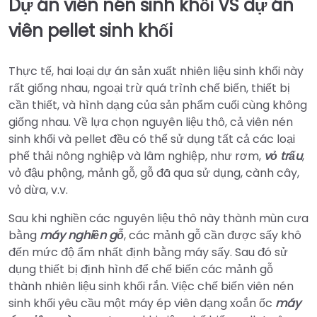
Dự án viên nén sinh khối VS dự án
viên pellet sinh khối
Thực tế, hai loại dự án sản xuất nhiên liệu sinh khối này
rất giống nhau, ngoại trừ quá trình chế biến, thiết bị
cần thiết, và hình dạng của sản phẩm cuối cùng không
giống nhau. Về lựa chọn nguyên liệu thô, cả viên nén
sinh khối và pellet đều có thể sử dụng tất cả các loại
phế thải nông nghiệp và lâm nghiệp, như rơm,
vỏ trấu
,
vỏ đậu phộng, mảnh gỗ, gỗ đã qua sử dụng, cành cây,
vỏ dừa, v.v.
Sau khi nghiền các nguyên liệu thô này thành mùn cưa
bằng
máy nghiền gỗ
, các mảnh gỗ cần được sấy khô
đến mức độ ẩm nhất định bằng máy sấy. Sau đó sử
dụng thiết bị định hình để chế biến các mảnh gỗ
thành nhiên liệu sinh khối rắn. Việc chế biến viên nén
sinh khối yêu cầu một máy ép viên dạng xoắn ốc
máy