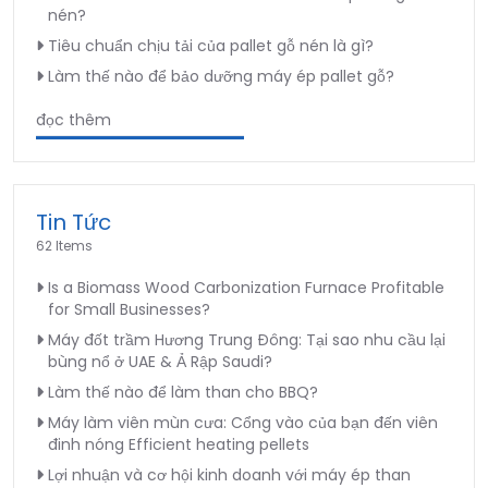
nén?
Tiêu chuẩn chịu tải của pallet gỗ nén là gì?
Làm thế nào để bảo dưỡng máy ép pallet gỗ?
đọc thêm
Tin Tức
62 Items
Is a Biomass Wood Carbonization Furnace Profitable
for Small Businesses?
Máy đốt trầm Hương Trung Đông: Tại sao nhu cầu lại
bùng nổ ở UAE & Ả Rập Saudi?
Làm thế nào để làm than cho BBQ?
Máy làm viên mùn cưa: Cổng vào của bạn đến viên
đinh nóng Efficient heating pellets
Lợi nhuận và cơ hội kinh doanh với máy ép than