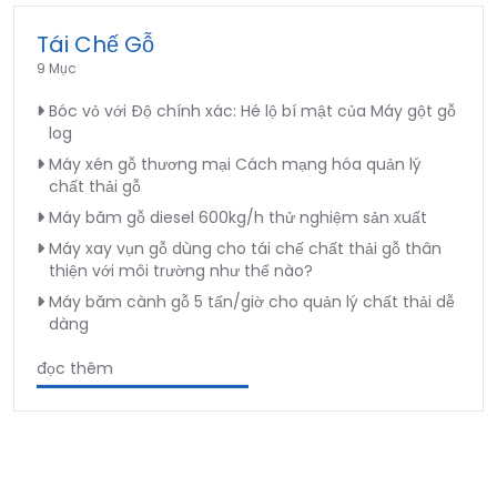
Tái Chế Gỗ
9 Mục
Bóc vỏ với Độ chính xác: Hé lộ bí mật của Máy gột gỗ
log
Máy xén gỗ thương mại Cách mạng hóa quản lý
chất thải gỗ
Máy băm gỗ diesel 600kg/h thử nghiệm sản xuất
Máy xay vụn gỗ dùng cho tái chế chất thải gỗ thân
thiện với môi trường như thế nào?
Máy băm cành gỗ 5 tấn/giờ cho quản lý chất thải dễ
dàng
đọc thêm