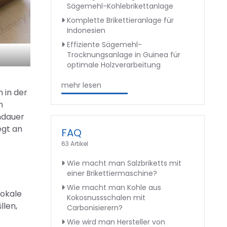
Sägemehl-Kohlebrikettanlage
Komplette Brikettieranlage für
Indonesien
Effiziente Sägemehl-
Trocknungsanlage in Guinea für
optimale Holzverarbeitung
mehr lesen
 in der
n
ndauer
egt an
FAQ
63 Artikel
Wie macht man Salzbriketts mit
einer Brikettiermaschine?
Wie macht man Kohle aus
lokale
Kokosnussschalen mit
llen,
Carbonisierern?
Wie wird man Hersteller von