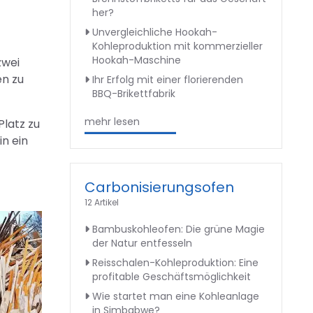
her?
Unvergleichliche Hookah-
Kohleproduktion mit kommerzieller
Hookah-Maschine
zwei
en zu
Ihr Erfolg mit einer florierenden
BBQ-Brikettfabrik
mehr lesen
Platz zu
in ein
Carbonisierungsofen
12 Artikel
Bambuskohleofen: Die grüne Magie
der Natur entfesseln
Reisschalen-Kohleproduktion: Eine
profitable Geschäftsmöglichkeit
Wie startet man eine Kohleanlage
in Simbabwe?