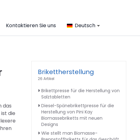
Kontaktieren Sie uns
Deutsch
r
Brikettherstellung
26 Artikel
Brikettpresse für die Herstellung von
Salztabletten
h das
Diesel-Spänebrikettpresse für die
Herstellung von Pini Kay
ist die
Biomassebriketts mit neuen
plexere
Designs
ühren
Wie stellt man Biomasse-
Brennstoffbriketts für das Geschäft