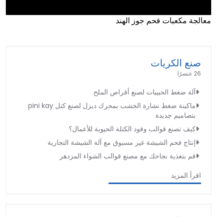
معالجة مكعبات فحم جوز الهند
►
صنع الكريات
26 عنصرًا
آلة ضغط الحبيبات لصنع أقراص الملح
ماكينة ضغط نشارة الخشب بمحرك ديزل لصنع كتل pini kay
بتصاميم جديدة
كيف تصنع قوالب وقود الكتلة الحيوية للأعمال؟
إنتاج فحم الشيشة غير مسبوق مع آلة الشيشة التجارية
قم بتغذية نجاحك مع مصنع قوالب الشواء المزدهر
اقرأ المزيد