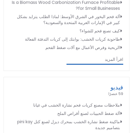
Is a Biomass Wood Carbonization Furnace Profitable
for Small Businesses?
آلة فحم البخور في الشرق الأوسط: لماذا الطلب يتزايد بشكل
كبير في الإمارات العربية المتحدة والسعودية؟
كيف تصنع فحم للشواء؟
طاحونة كريات الخشب: بوابتك إلى كريات التدفئة الفعالة
الربحية وفرص الأعمال مع آلات ضغط الفحم
اقرأ المزيد
فيديو
59 عنصرًا
ملاحظات مصنع كريات فحم نشارة الخشب في غيانا
آلة ضغط الحبيبات لصنع أقراص الملح
ماكينة ضغط نشارة الخشب بمحرك ديزل لصنع كتل pini kay
بتصاميم جديدة