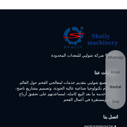
2021 © شركة شوليي للمعدات المحدودة
Whatsapp
معلومات عنا
Email
تلتزم مصنع شوليي بتقديم خدمات لمعالجي الفحم حول العالم
Wechat
باستخدام تكنولوجيا صناعية عالية الجودة، وتصميم مشاريع ناضج،
وعملية خدمة ما بعد البيع كاملة، لمساعدتهم على تحقيق أرباح
ضخمة ومستقرة في أعمال الفحم
Chat
اتصل بنا