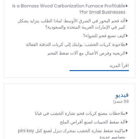
Is a Biomass Wood Carbonization Furnace Profitable
for Small Businesses?
آلة فحم البخور في الشرق الأوسط: لماذا الطلب يتزايد بشكل
كبير في الإمارات العربية المتحدة والسعودية؟
كيف تصنع فحم للشواء؟
طاحونة كريات الخشب: بوابتك إلى كريات التدفئة الفعالة
الربحية وفرص الأعمال مع آلات ضغط الفحم
اقرأ المزيد
فيديو
59 عنصرًا
ملاحظات مصنع كريات فحم نشارة الخشب في غيانا
آلة ضغط الحبيبات لصنع أقراص الملح
ماكينة ضغط نشارة الخشب بمحرك ديزل لصنع كتل pini kay
بتصاميم جديدة