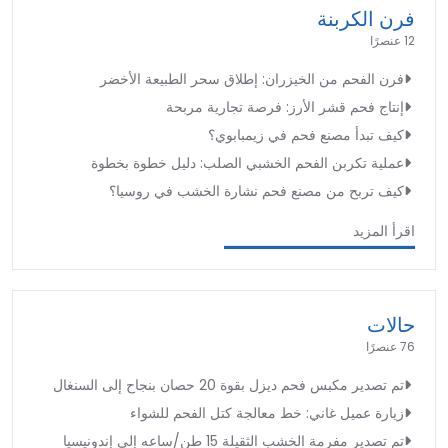
فرن الكربنة
12 عنصرًا
فرن الفحم من الخيزران: إطلاق سحر الطبيعة الأخضر
إنتاج فحم قشر الأرز: فرصة تجارية مربحة
كيف تبدأ مصنع فحم في زيمبابوي؟
عملية تكربن الفحم الخشبي الصلب: دليل خطوة بخطوة
كيف تربح من مصنع فحم نشارة الخشب في روسيا؟
اقرأ المزيد
حالات
76 عنصرًا
تم تصدير مكبس فحم ديزل بقوة 20 حصان بنجاح إلى السنغال
زيارة عميل غاني: خط معالجة كتل الفحم للشواء
تم تصدير مفرمة الخشب الثقيلة 15 طن/ساعه إلى إندونيسيا