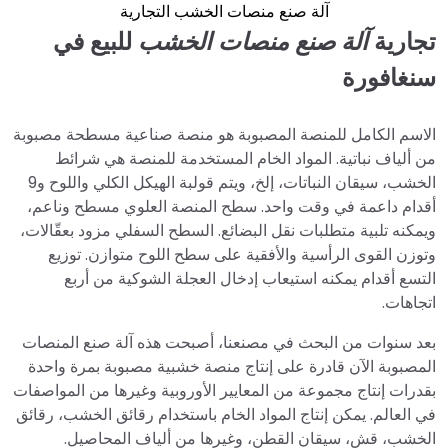
آلة صنع منصات الخشب التجارية
تجارية
آلة صنع منصات الخشب
للبيع في
سنغافورة
الاسم الكامل للمنصة المصبوبة هو منصة صناعية مسطحة مصبوبة
من ألياف نباتية. المواد الخام المستخدمة للمنصة هي شرائط
الخشب، سيقان النباتات، إلخ، ويتم قولبة الهيكل الكلي واللوح و9
أقدام داعمة في وقت واحد. سطح المنصة العلوي مسطح وناعم،
ويمكنه تلبية متطلبات نقل البضائع. السطح السفلي مزود بعقّالات،
وتوزن القوى الرأسية والأفقية على سطح اللوح متوازن. توزيع
التسع أقدام يمكنه استيعاب إدخال العجلة الشوكية من أربع
اتجاهات.
بعد سنوات من البحث في مصنعنا، أصبحت هذه آلة صنع المنصات
المصبوبة الآن قادرة على إنتاج منصة خشبية مصبوبة بمرة واحدة
بقدرات إنتاج مجموعة من المعايير الأوروبية وغيرها من المواصفات
في العالم. يمكن إنتاج المواد الخام باستخدام رقائق الخشب، رقائق
الخشب، قش، سيقان القطن، وغيرها من ألياف المحاصيل.