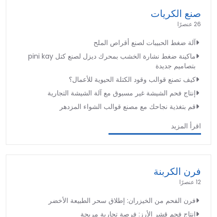
صنع الكريات
26 عنصرًا
آلة ضغط الحبيبات لصنع أقراص الملح
ماكينة ضغط نشارة الخشب بمحرك ديزل لصنع كتل pini kay
بتصاميم جديدة
كيف تصنع قوالب وقود الكتلة الحيوية للأعمال؟
إنتاج فحم الشيشة غير مسبوق مع آلة الشيشة التجارية
قم بتغذية نجاحك مع مصنع قوالب الشواء المزدهر
اقرأ المزيد
فرن الكربنة
12 عنصرًا
فرن الفحم من الخيزران: إطلاق سحر الطبيعة الأخضر
إنتاج فحم قشر الأرز: فرصة تجارية مربحة