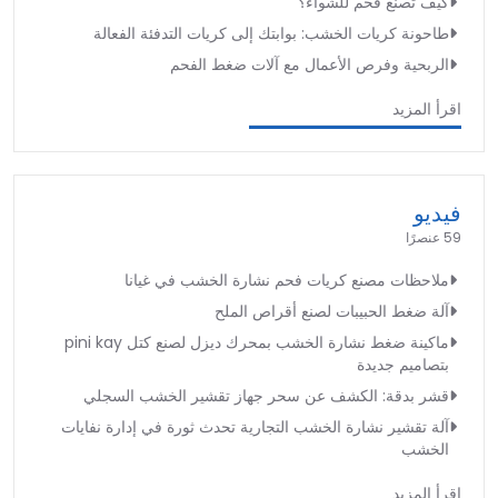
كيف تصنع فحم للشواء؟
طاحونة كريات الخشب: بوابتك إلى كريات التدفئة الفعالة
الربحية وفرص الأعمال مع آلات ضغط الفحم
اقرأ المزيد
فيديو
59 عنصرًا
ملاحظات مصنع كريات فحم نشارة الخشب في غيانا
آلة ضغط الحبيبات لصنع أقراص الملح
ماكينة ضغط نشارة الخشب بمحرك ديزل لصنع كتل pini kay
بتصاميم جديدة
قشر بدقة: الكشف عن سحر جهاز تقشير الخشب السجلي
آلة تقشير نشارة الخشب التجارية تحدث ثورة في إدارة نفايات
الخشب
اقرأ المزيد