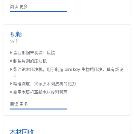
阅读 更多
视频
59 件
圭亚那锯末炭块厂反馈
制盐片剂的压块机
柴油锯末压块机，用于制造 pini kay 生物质压块，具有新设
计
精准剥皮：揭示原木剥皮机的魔力
商用木屑机革新木材废料管理
阅读 更多
木材回收