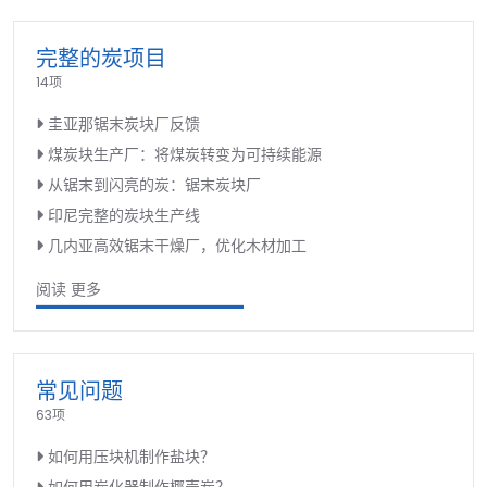
完整的炭项目
14项
圭亚那锯末炭块厂反馈
煤炭块生产厂：将煤炭转变为可持续能源
从锯末到闪亮的炭：锯末炭块厂
印尼完整的炭块生产线
几内亚高效锯末干燥厂，优化木材加工
阅读 更多
常见问题
63项
如何用压块机制作盐块？