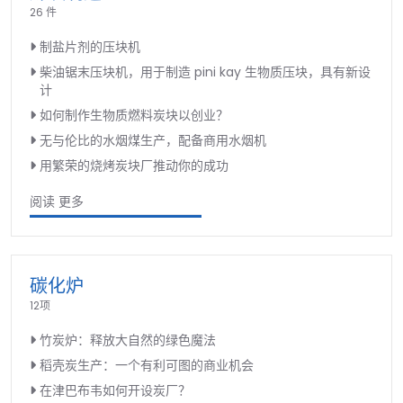
26 件
制盐片剂的压块机
柴油锯末压块机，用于制造 pini kay 生物质压块，具有新设
计
如何制作生物质燃料炭块以创业？
无与伦比的水烟煤生产，配备商用水烟机
用繁荣的烧烤炭块厂推动你的成功
阅读 更多
碳化炉
12项
竹炭炉：释放大自然的绿色魔法
稻壳炭生产：一个有利可图的商业机会
在津巴布韦如何开设炭厂？