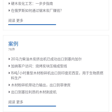
硬木炭化工艺：一步步指南
在俄罗斯如何通过锯末炭厂赚钱？
阅读 更多
案例
76件
20马力柴油木炭挤出机已成功出口到塞内加尔
加纳客户访问：烧烤炭块压缩成型线
15吨/小时重型木材粉碎机出口到印度尼西亚，用于生物质燃
料生产
木材粉碎机带动力输出，出口到菲律宾
出口到塞拉利昂的木材剥皮机
阅读 更多