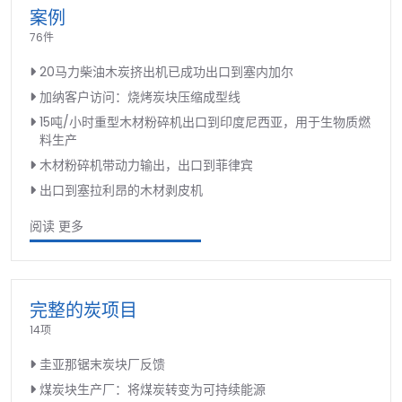
案例
76件
20马力柴油木炭挤出机已成功出口到塞内加尔
加纳客户访问：烧烤炭块压缩成型线
15吨/小时重型木材粉碎机出口到印度尼西亚，用于生物质燃
料生产
木材粉碎机带动力输出，出口到菲律宾
出口到塞拉利昂的木材剥皮机
阅读 更多
完整的炭项目
14项
圭亚那锯末炭块厂反馈
煤炭块生产厂：将煤炭转变为可持续能源