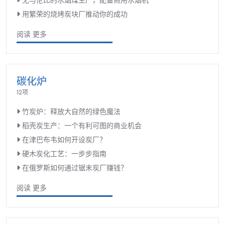
用繁荣的烧烤炭块厂推动你的成功
阅读 更多
碳化炉
12项
竹炭炉：释放大自然的绿色魔法
稻壳炭生产：一个有利可图的商业机会
在津巴布韦如何开设炭厂？
硬木炭化工艺：一步步指南
在俄罗斯如何通过锯末炭厂赚钱？
阅读 更多