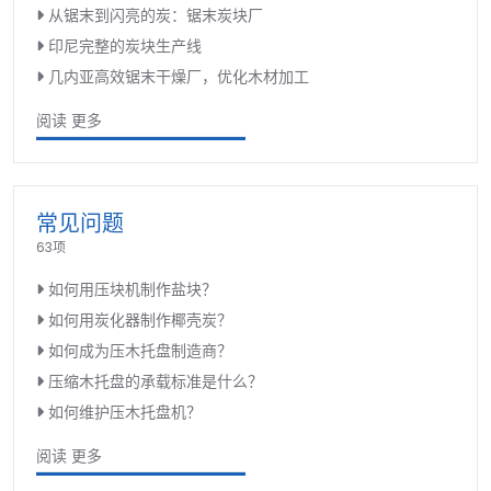
从锯末到闪亮的炭：锯末炭块厂
印尼完整的炭块生产线
几内亚高效锯末干燥厂，优化木材加工
阅读 更多
常见问题
63项
如何用压块机制作盐块？
如何用炭化器制作椰壳炭？
如何成为压木托盘制造商？
压缩木托盘的承载标准是什么？
如何维护压木托盘机？
阅读 更多