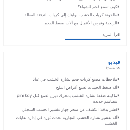
كيف تصنع فحم للشواء؟
طاحونة كريات الخشب: بوابتك إلى كريات التدفئة الفعالة
الربحية وفرص الأعمال مع آلات ضغط الفحم
اقرأ المزيد
فيديو
59 عنصرًا
ملاحظات مصنع كريات فحم نشارة الخشب في غيانا
آلة ضغط الحبيبات لصنع أقراص الملح
ماكينة ضغط نشارة الخشب بمحرك ديزل لصنع كتل pini kay
بتصاميم جديدة
قشر بدقة: الكشف عن سحر جهاز تقشير الخشب السجلي
آلة تقشير نشارة الخشب التجارية تحدث ثورة في إدارة نفايات
الخشب