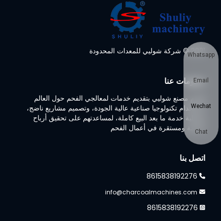
2021 © شركة شوليي للمعدات المحدودة
Whatsapp
معلومات عنا
Email
تلتزم مصنع شوليي بتقديم خدمات لمعالجي الفحم حول العالم
Wechat
باستخدام تكنولوجيا صناعية عالية الجودة، وتصميم مشاريع ناضج،
وعملية خدمة ما بعد البيع كاملة، لمساعدتهم على تحقيق أرباح
ضخمة ومستقرة في أعمال الفحم
Chat
اتصل بنا
8615838192276
info@charcoalmachines.com
8615838192276