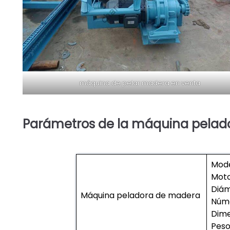
máquina de pelar madera en venta
Parámetros de la máquina pelado
Mode
Moto
Diám
Máquina peladora de madera
Núme
Dime
Peso