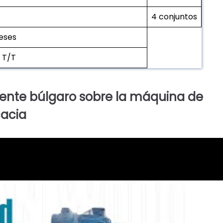
4 conjuntos
eses
 T/T
liente búlgaro sobre la máquina de
cacia