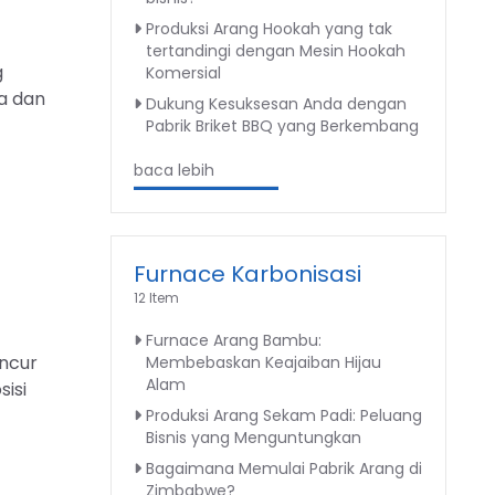
Produksi Arang Hookah yang tak
tertandingi dengan Mesin Hookah
g
Komersial
a dan
Dukung Kesuksesan Anda dengan
Pabrik Briket BBQ yang Berkembang
baca lebih
Furnace Karbonisasi
12 Item
Furnace Arang Bambu:
ancur
Membebaskan Keajaiban Hijau
Alam
isi
Produksi Arang Sekam Padi: Peluang
Bisnis yang Menguntungkan
Bagaimana Memulai Pabrik Arang di
Zimbabwe?