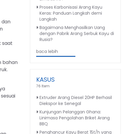
Proses Karbonisasi Arang Kayu
Keras: Panduan Langkah demi
Langkah
n dan
Bagaimana Menghasilkan Uang
an
dengan Pabrik Arang Serbuk Kayu di
Rusia?
k saat
baca lebih
n bahan
ruk.
KASUS
76 Item
nya
 sesuai
Extruder Arang Diesel 20HP Berhasil
Diekspor ke Senegal
Kunjungan Pelanggan Ghana:
Linimasa Pengolahan Briket Arang
BBQ
Penghancur Kayu Berat 15t/h yang
gan