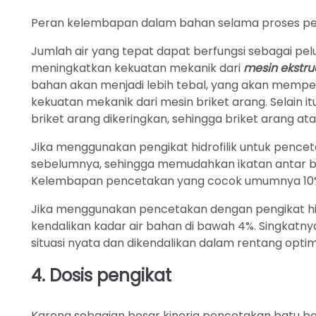
Peran kelembapan dalam bahan selama proses pen
Jumlah air yang tepat dapat berfungsi sebagai p
meningkatkan kekuatan mekanik dari
mesin ekstru
bahan akan menjadi lebih tebal, yang akan memp
kekuatan mekanik dari mesin briket arang. Selain
briket arang dikeringkan, sehingga briket arang a
Jika menggunakan pengikat hidrofilik untuk penc
sebelumnya, sehingga memudahkan ikatan antar bah
Kelembapan pencetakan yang cocok umumnya 10%
Jika menggunakan pencetakan dengan pengikat hid
kendalikan kadar air bahan di bawah 4%. Singkatny
situasi nyata dan dikendalikan dalam rentang optim
4. Dosis pengikat
Karena sebagian besar kinerja pencetakan batu b