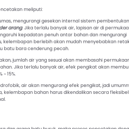
cetakan meliputi:
elumas, mengurangi gesekan internal sistem pembentuka
der arang
. Jika terlalu banyak air, lapisan air di permuka
engaruhi kepadatan penuh antar bahan dan mengurangi
 itu, kelembapan berlebih akan mudah menyebabkan reta
tau batu bara cenderung pecah.
etakan, jumlah air yang sesuai akan membasahi permukaa
an. Jika terlalu banyak air, efek pengikat akan membu
 ~ 15%.
rofobik, air akan mengurangi efek pengikat, jadi umum
a, kelembapan bahan harus dikendalikan secara fleksibel
al.
ara dan arang batu buruk, maka proses pencetakan den