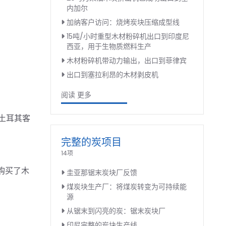
内加尔
加纳客户访问：烧烤炭块压缩成型线
15吨/小时重型木材粉碎机出口到印度尼
西亚，用于生物质燃料生产
木材粉碎机带动力输出，出口到菲律宾
出口到塞拉利昂的木材剥皮机
阅读 更多
土耳其客
完整的炭项目
14项
购买了木
圭亚那锯末炭块厂反馈
煤炭块生产厂：将煤炭转变为可持续能
源
从锯末到闪亮的炭：锯末炭块厂
印尼完整的炭块生产线