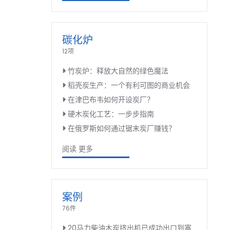
碳化炉
12项
竹炭炉：释放大自然的绿色魔法
稻壳炭生产：一个有利可图的商业机会
在津巴布韦如何开设炭厂？
硬木炭化工艺：一步步指南
在俄罗斯如何通过锯末炭厂赚钱？
阅读 更多
案例
76件
20马力柴油木炭挤出机已成功出口到塞