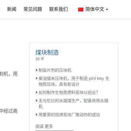
新闻
常见问题
联系我们
简体中文
煤块制造
26 件
制盐片剂的压块机
制机，用
柴油锯末压块机，用于制造 pini kay 生
物质压块，具有新设计
如何制作生物质燃料炭块以创业？
无与伦比的水烟煤生产，配备商用水烟
机
中经过高
用繁荣的烧烤炭块厂推动你的成功
阅读 更多