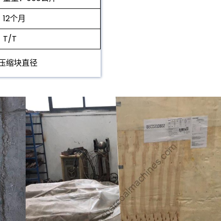
12个月
T/T
压缩块直径