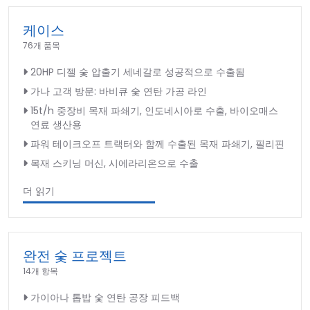
케이스
76개 품목
20HP 디젤 숯 압출기 세네갈로 성공적으로 수출됨
가나 고객 방문: 바비큐 숯 연탄 가공 라인
15t/h 중장비 목재 파쇄기, 인도네시아로 수출, 바이오매스
연료 생산용
파워 테이크오프 트랙터와 함께 수출된 목재 파쇄기, 필리핀
목재 스키닝 머신, 시에라리온으로 수출
더 읽기
완전 숯 프로젝트
14개 항목
가이아나 톱밥 숯 연탄 공장 피드백